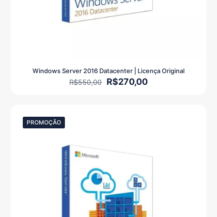
Windows Server 2016 Datacenter | Licença Original
O
O
R$
270,00
R$
550,00
preço
preço
original
atual
era:
é:
R$550,00.
R$270,00.
PROMOÇÃO