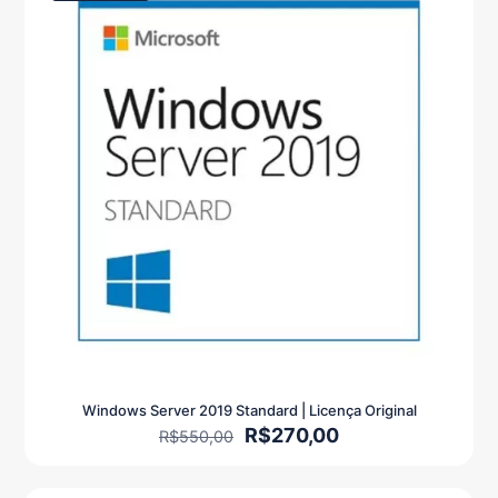
Windows Server 2019 Standard | Licença Original
O
O
R$
270,00
R$
550,00
preço
preço
original
atual
era:
é: