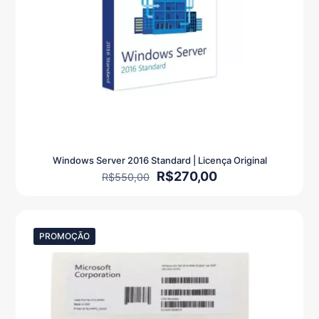
Windows Server 2016 Standard | Licença Original
O
O
R$
270,00
R$
550,00
preço
preço
original
atual
era:
é:
R$550,00.
R$270,00.
PROMOÇÃO