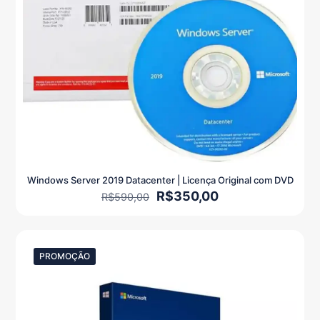
Windows Server 2019 Datacenter | Licença Original com DVD
O
O
R$
350,00
R$
590,00
preço
preço
original
atual
era:
é:
R$590,00.
R$350,00.
PROMOÇÃO