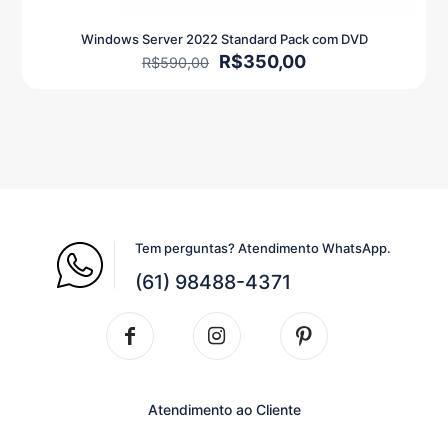
Windows Server 2022 Standard Pack com DVD
O
O
R$
350,00
R$
590,00
preço
preço
original
atual
era:
é:
R$590,00.
R$350,00.
Tem perguntas? Atendimento WhatsApp.
(61) 98488-4371
Atendimento ao Cliente