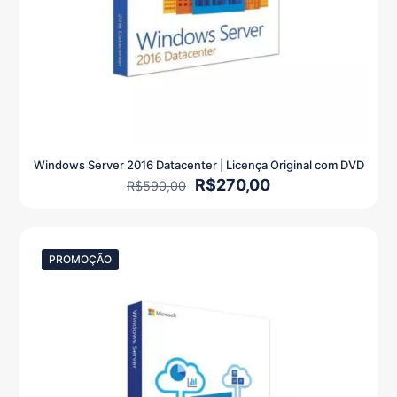
Windows Server 2016 Datacenter | Licença Original com DVD
O
O
R$
270,00
R$
590,00
preço
preço
original
atual
era:
é:
R$590,00.
R$270,00.
PROMOÇÃO