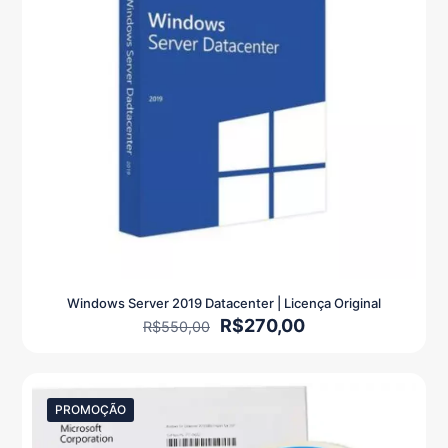
Windows Server 2019 Datacenter | Licença Original
O
O
R$
270,00
R$
550,00
preço
preço
original
atual
era:
é:
R$550,00.
R$270,00.
PROMOÇÃO