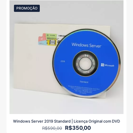
R$550,00.
R$270,00.
PROMOÇÃO
Windows Server 2019 Standard | Licença Original com DVD
O
O
R$
350,00
R$
590,00