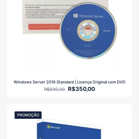
Windows Server 2016 Standard | Licença Original com DVD
O
O
R$
350,00
R$
590,00
preço
preço
original
atual
era:
é:
R$590,00.
R$350,00.
PROMOÇÃO