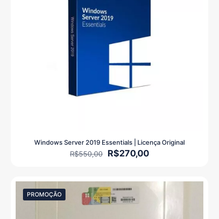
Windows Server 2019 Essentials | Licença Original
O
O
R$
270,00
R$
550,00
preço
preço
original
atual
era:
é:
R$550,00.
R$270,00.
PROMOÇÃO