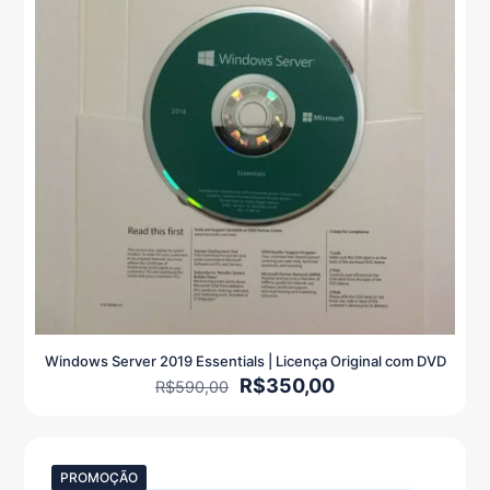
Windows Server 2019 Essentials | Licença Original com DVD
O
O
R$
350,00
R$
590,00
preço
preço
original
atual
era:
é:
R$590,00.
R$350,00.
PROMOÇÃO