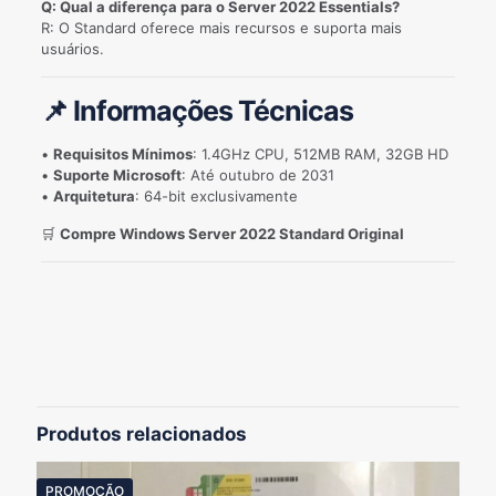
Q: Qual a diferença para o Server 2022 Essentials?
R: O Standard oferece mais recursos e suporta mais
usuários.
📌 Informações Técnicas
•
Requisitos Mínimos
: 1.4GHz CPU, 512MB RAM, 32GB HD
•
Suporte Microsoft
: Até outubro de 2031
•
Arquitetura
: 64-bit exclusivamente
🛒
Compre Windows Server 2022 Standard Original
Avaliações
Não há avaliações ainda.
Seja o primeiro a avaliar “Windows
Server 2022 Standard | Licença
Produtos relacionados
Original Microsoft”
PROMOÇÃO
O seu endereço de e-mail não será publicado.
Campos