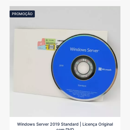
original
atual
era:
é:
R$590,00.
R$350,00.
PROMOÇÃO
Windows Server 2019 Standard | Licença Original
com DVD