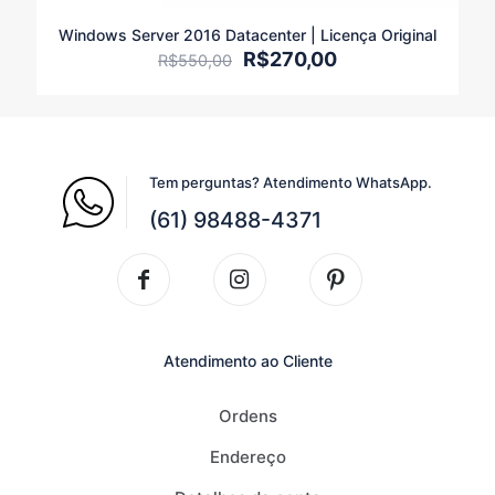
Windows Server 2016 Datacenter | Licença Original
O
O
R$
270,00
R$
550,00
preço
preço
original
atual
era:
é:
R$550,00.
R$270,00.
Tem perguntas? Atendimento WhatsApp.
(61) 98488-4371
Atendimento ao Cliente
Ordens
Endereço