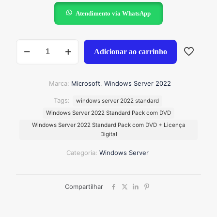
preço
preço
original
atual
Atendimento via WhatsApp
era:
é:
R$550,00.
R$270
Windows
Adicionar ao carrinho
Server
2022
Standard
|
Marca:
Microsoft
,
Windows Server 2022
Licença
Original
Tags:
windows server 2022 standard
Microsoft
Windows Server 2022 Standard Pack com DVD
quantidade
Windows Server 2022 Standard Pack com DVD + Licença
Digital
Categoria:
Windows Server
Compartilhar