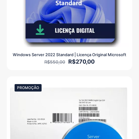
Windows Server 2022 Standard | Licença Original Microsoft
O
O
R$
270,00
R$
550,00
preço
preço
original
atual
era:
é:
R$550,00.
R$270,00.
PROMOÇÃO