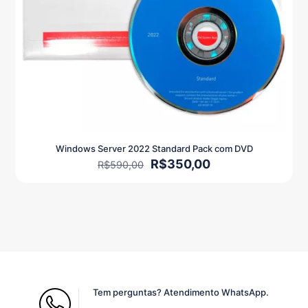
Windows Server 2022 Standard Pack com DVD
O
O
R$
350,00
R$
590,00
preço
preço
original
atual
era:
é:
R$590,00.
R$350,00.
Tem perguntas? Atendimento WhatsApp.