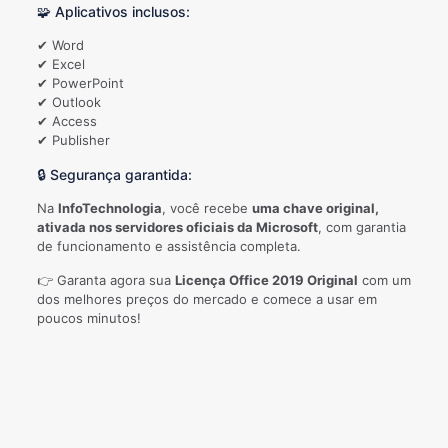
🧩 Aplicativos inclusos:
✔ Word
✔ Excel
✔ PowerPoint
✔ Outlook
✔ Access
✔ Publisher
🔒 Segurança garantida:
Na
InfoTechnologia
, você recebe
uma chave original,
ativada nos servidores oficiais da Microsoft
, com garantia
de funcionamento e assistência completa.
👉 Garanta agora sua
Licença Office 2019 Original
com um
dos melhores preços do mercado e comece a usar em
poucos minutos!
Avaliações
Não há avaliações ainda.
Seja o primeiro a avaliar “Microsoft