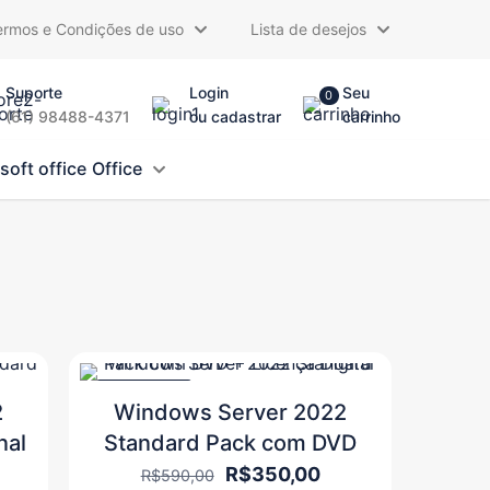
ermos e Condições de uso
Lista de desejos
Suporte
Login
Seu
0
(61) 98488-4371
ou cadastrar
carrinho
Office
PROMOÇÃO
2
Windows Server 2022
nal
Standard Pack com DVD
O
O
R$
350,00
R$
590,00