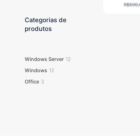
R$
590,
Categorias de
produtos
12
Windows Server
12
produtos
12
Windows
12
produtos
3
Office
3
produtos