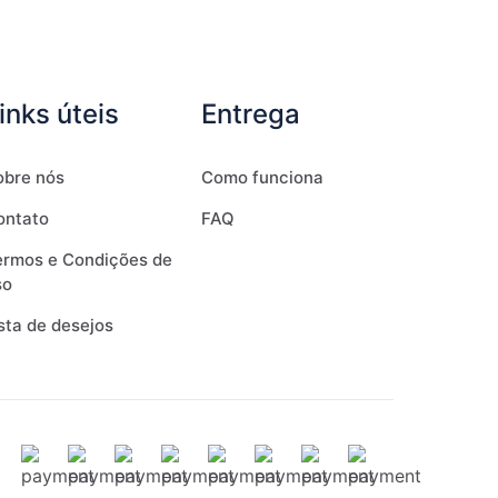
inks úteis
Entrega
obre nós
Como funciona
ontato
FAQ
ermos e Condições de
so
sta de desejos