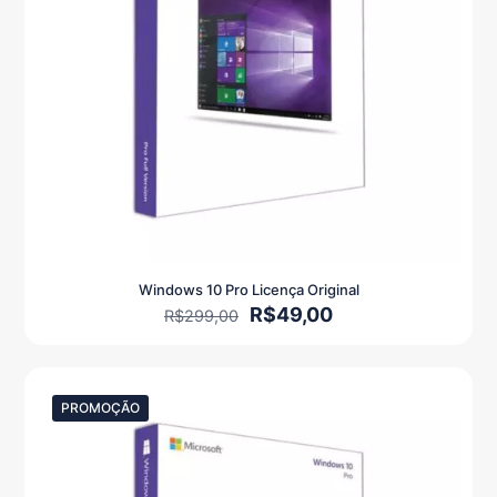
Windows 10 Pro Licença Original
O
O
R$
49,00
R$
299,00
preço
preço
original
atual
era:
é:
R$299,00.
R$49,00.
PROMOÇÃO