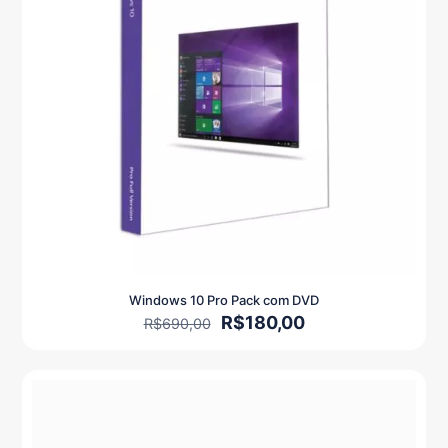
Windows 10 Pro Pack com DVD
O
O
R$
180,00
R$
690,00
preço
preço
original
atual
era:
é:
R$690,00.
R$180,00.