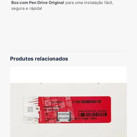
Box com Pen Drive Original
para uma instalação fácil,
segura e rápida!
Avaliações
Não há avaliações ainda.
Seja o primeiro a avaliar “Windows 10
Pro Box lacrado com Pen Drive
Produtos relacionados
Original”
O seu endereço de e-mail não será publicado.
Campos
obrigatórios são marcados com
*
Sua avaliação
*