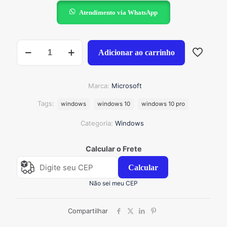
Atendimento via WhatsApp
Windows
Adicionar ao carrinho
10
Pro
Box
lacrado
Marca:
Microsoft
com
Pen
Tags:
windows
windows 10
windows 10 pro
Drive
Original
Categoria:
Windows
quantidade
Calcular o Frete
Calcular
Não sei meu CEP
Compartilhar