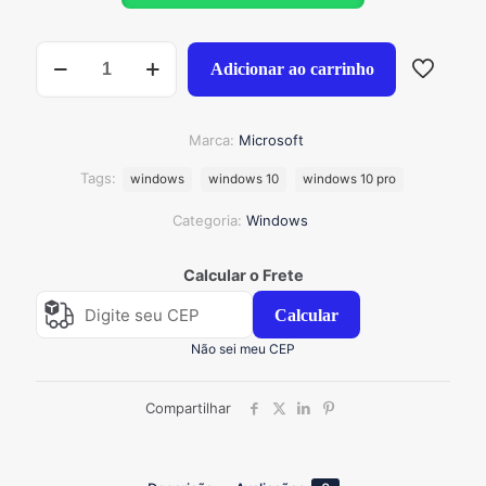
Windows
Adicionar ao carrinho
10
Pro
Box
lacrado
Marca:
Microsoft
quantidade
Tags:
windows
windows 10
windows 10 pro
Categoria:
Windows
Calcular o Frete
Calcular
Não sei meu CEP
Compartilhar