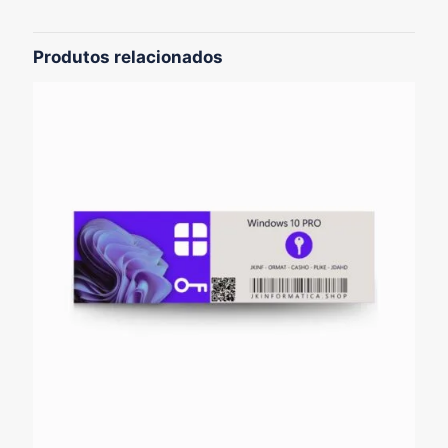
Seja o primeiro a avaliar “Windows 10
Pro Box lacrado”
Produtos relacionados
O seu endereço de e-mail não será publicado.
Campos
obrigatórios são marcados com
*
Sua avaliação
*
Nome
*
E-