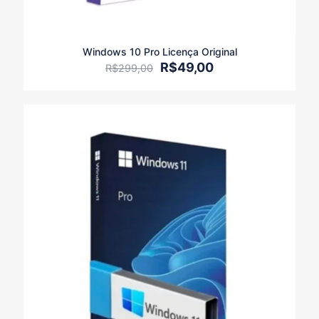
Windows 10 Pro Licença Original
O
O
R$
49,00
R$
299,00
preço
preço
original
atual
era:
é:
R$299,00.
R$49,00.