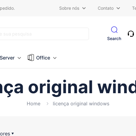
 pedido.
Sobre nós
Contato
T
Search
Server
Office
nça original wi
Home
licença original windows
ores